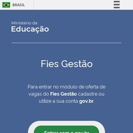
BRASIL
Simplifique!
Comunica BR
Participe
Acesso à informação
Legislação
Canais
Fies Gestão
Para entrar no módulo de oferta de
vagas do
Fies Gestão
cadastre ou
utilize a sua conta
gov.br
.
Entrar com o gov.br